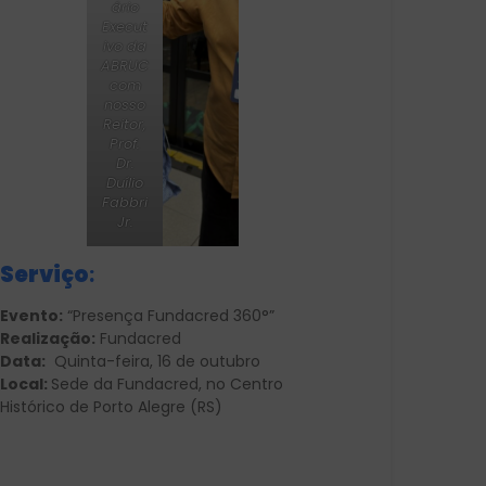
ário
Execut
ivo da
ABRUC
com
nosso
Reitor,
Prof.
Dr.
Duílio
Fabbri
Jr.
Serviço
:
Evento:
“Presença Fundacred 360°”
Realização:
Fundacred
Data:
Quinta-feira, 16 de outubro
Local:
Sede da Fundacred, no Centro
Histórico de Porto Alegre (RS)