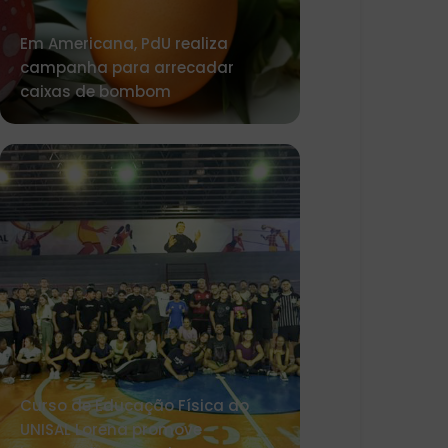
Em Americana, PdU realiza
campanha para arrecadar
caixas de bombom
Curso de Educação Física do
UNISAL Lorena promove