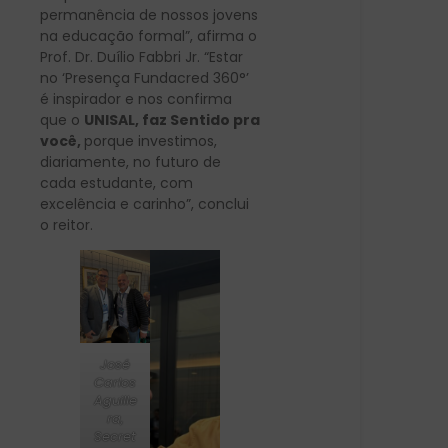
permanência de nossos jovens
na educação formal”, afirma o
Prof. Dr. Duílio Fabbri Jr. “Estar
no ‘Presença Fundacred 360°’
é inspirador e nos confirma
que o
UNISAL, faz Sentido pra
você,
porque investimos,
diariamente, no futuro de
cada estudante, com
excelência e carinho”, conclui
o reitor.
José
Carlos
Aguille
ra,
Secret