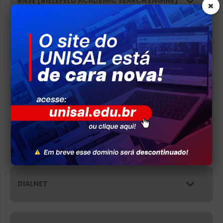
BASE (BIELEFELD ACADEMIC SEARCH ENGINE)
×
BVS PSICOLOGIA BRASIL
CITESEERX
CAPES
DIALNET