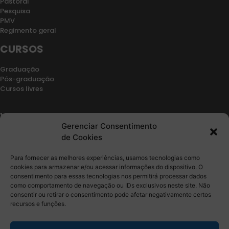
Pastoral
Pesquisa
PMV
Regimento geral
CURSOS
Graduação
Pós-graduação
Cursos livres
VESTIBULAR
Gerenciar Consentimento
Retorno de vínculo
de Cookies
Segunda graduação
Transferencia
Para fornecer as melhores experiências, usamos tecnologias como
Edital
cookies para armazenar e/ou acessar informações do dispositivo. O
consentimento para essas tecnologias nos permitirá processar dados
CONTATO
como comportamento de navegação ou IDs exclusivos neste site. Não
consentir ou retirar o consentimento pode afetar negativamente certos
recursos e funções.
Fale Conosco
Ouvidoria
Sala de Imprensa