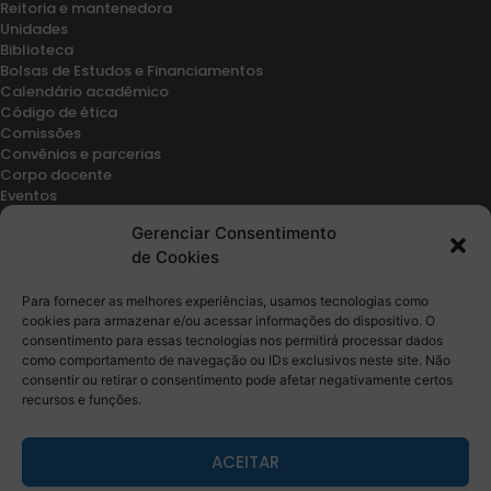
Reitoria e mantenedora
Unidades
Biblioteca
Bolsas de Estudos e Financiamentos
Calendário acadêmico
Código de ética
Comissões
Convênios e parcerias
Corpo docente
Eventos
Hubs de tecnologia
Gerenciar Consentimento
Internacionalização
de Cookies
IUS
M.C. 2019
M.C. 2017
Para fornecer as melhores experiências, usamos tecnologias como
Notícias
cookies para armazenar e/ou acessar informações do dispositivo. O
Núcleos
consentimento para essas tecnologias nos permitirá processar dados
como comportamento de navegação ou IDs exclusivos neste site. Não
Pastoral
consentir ou retirar o consentimento pode afetar negativamente certos
Pesquisa
recursos e funções.
PMV
Regimento geral
ACEITAR
CURSOS