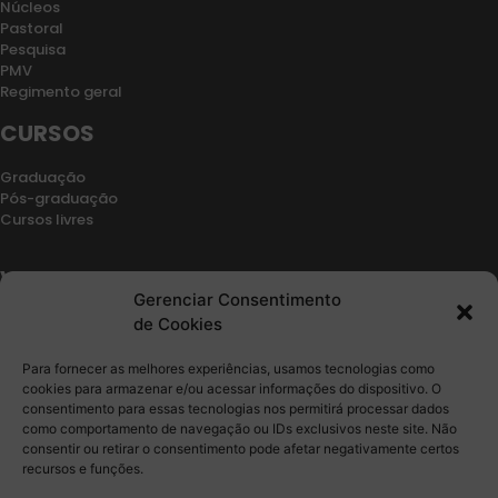
Núcleos
Pastoral
Pesquisa
PMV
Regimento geral
CURSOS
Graduação
Pós-graduação
Cursos livres
VESTIBULAR
Gerenciar Consentimento
Retorno de vínculo
de Cookies
Segunda graduação
Transferencia
Para fornecer as melhores experiências, usamos tecnologias como
Edital
cookies para armazenar e/ou acessar informações do dispositivo. O
consentimento para essas tecnologias nos permitirá processar dados
CONTATO
como comportamento de navegação ou IDs exclusivos neste site. Não
consentir ou retirar o consentimento pode afetar negativamente certos
recursos e funções.
Fale Conosco
Ouvidoria