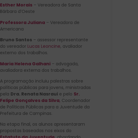
Esther Morais
– Vereadora de Santa
Bárbara d’Oeste
Professora Juliana
– Vereadora de
Americana
Bruno Santos
– assessor representante
do vereador
Lucas Leoncine
, avaliador
externo dos trabalhos.
Maria Helena Galhani
– advogada,
avaliadora externa dos trabalhos.
A programação incluiu palestras sobre
políticas públicas para jovens, ministradas
pela
Dra. Renata Nasraui
e pelo
Sr.
Felipe Gonçalves da Silva
,
Coordenador
de Políticas Públicas para a Juventude da
Prefeitura de Campinas.
Na etapa final, os alunos apresentaram
propostas baseadas nos eixos do
Estatuto da Juventude
,
abordando