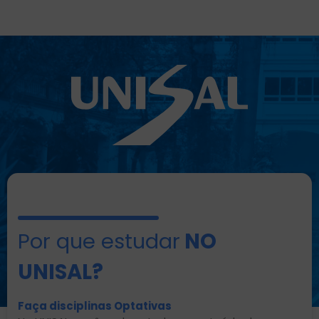
Por que estudar
NO
UNISAL?
Faça disciplinas Optativas