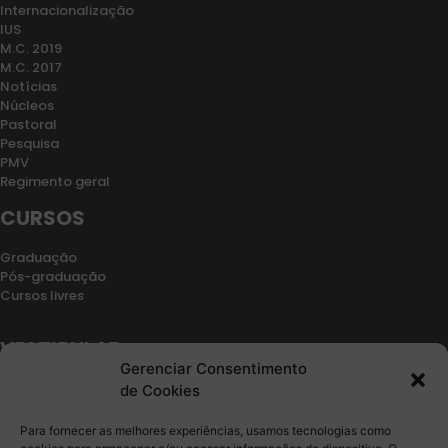
Internacionalização
IUS
M.C. 2019
M.C. 2017
Notícias
Núcleos
Pastoral
Pesquisa
PMV
Regimento geral
CURSOS
Graduação
Pós-graduação
Cursos livres
VESTIBULAR
Gerenciar Consentimento
Retorno de vínculo
de Cookies
Segunda graduação
Transferencia
Para fornecer as melhores experiências, usamos tecnologias como
Edital