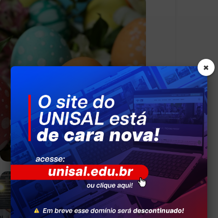
×
Em Americana, PdU realiza
campanha para arrecadar
caixas de bombom