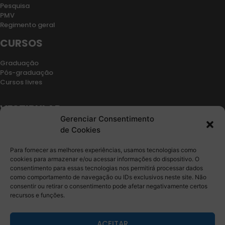
Pesquisa
PMV
Regimento geral
CURSOS
Graduação
Pós-graduação
Cursos livres
VESTIBULAR
Gerenciar Consentimento
Retorno de vínculo
de Cookies
Segunda graduação
Transferencia
Para fornecer as melhores experiências, usamos tecnologias como
Edital
cookies para armazenar e/ou acessar informações do dispositivo. O
consentimento para essas tecnologias nos permitirá processar dados
CONTATO
como comportamento de navegação ou IDs exclusivos neste site. Não
consentir ou retirar o consentimento pode afetar negativamente certos
recursos e funções.
Fale Conosco
Ouvidoria
Sala de Imprensa
ACEITAR