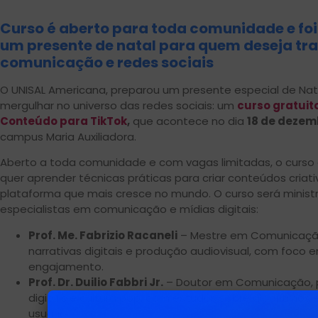
Curso é aberto para toda comunidade e fo
um presente de natal para quem deseja tr
comunicação e redes sociais
O UNISAL Americana, preparou um presente especial de Na
mergulhar no universo das redes sociais: um
curso gratuit
Conteúdo para TikTok
,
que acontece no dia
18 de dezem
campus Maria Auxiliadora.
Aberto a toda comunidade e com vagas limitadas, o curso
quer aprender técnicas práticas para criar conteúdos criati
plataforma que mais cresce no mundo. O curso será minist
especialistas em comunicação e mídias digitais:
Prof. Me. Fabrizio Racaneli
– Mestre em Comunicação
narrativas digitais e produção audiovisual, com foco 
engajamento.
Prof. Dr. Duilio Fabbri Jr.
– Doutor em Comunicação, 
digitais e cultura pop, com estudos sobre algoritmo
usuário.