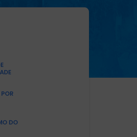
DE
DADE
 POR
MO DO