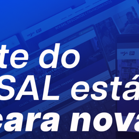
integração entre alun
 para manter o público
mples, mas impactante, que
cas como
gancho inicial
,
formar ideias em
deos de qualidade. Com
dos profissionais.
gente de recursos como
us vídeos e conquistar
deo viralizar. Ele analisa
idir o que aparece na