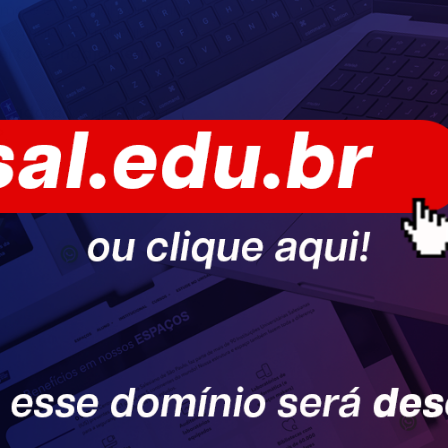
o é essencial para criar
o maior. Estratégias
erto
e
engajamento
iliadora
, localizada na
P
.
ok