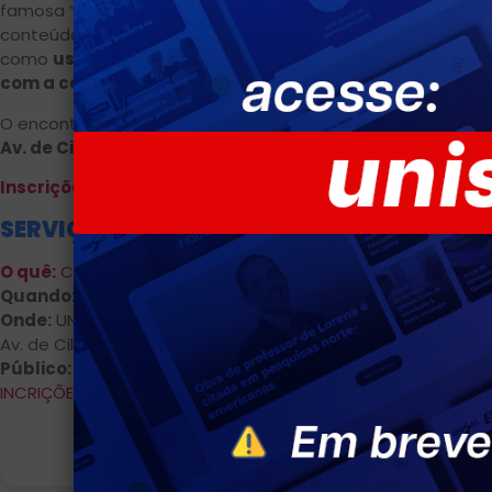
famosa “For You Page”. Saber como funciona esse mecanism
conteúdos que tenham mais chances de alcançar um públic
como
uso correto de hashtags
,
publicação no horário c
com a comunidade
fazem toda a diferença.
O encontro será realizado na
Unidade UNISAL – Maria Aux
Av. de Cillo, 3.500 – Parque Universitário – Americana/S
Inscrições gratuitas
através deste link
SERVIÇO:
O quê:
Curso gratuito de Produção de Conteúdo para TikT
Quando:
18 de dezembro, das 19h às 22h
Onde:
UNISAL – Unidade Maria Auxiliadora
Av. de Cillo, 3.500 – Parque Universitário – Americana/SP
Público:
Livre
INCRIÇÕES CLICANDO AQUI