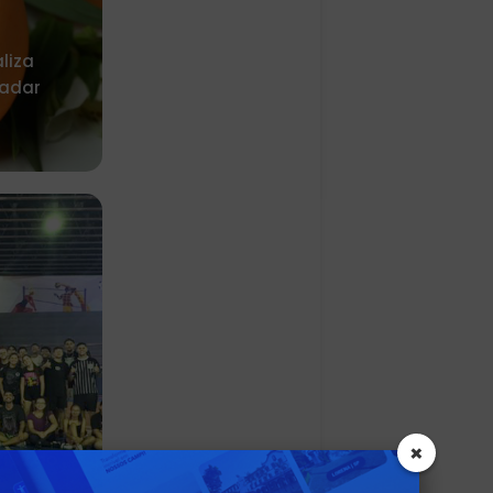
liza
adar
×
sica do
e