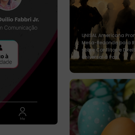
UNISAL Americana Pr
Mesa-Redonda para Re
sobre Conflitos e Direi
universal à Paz