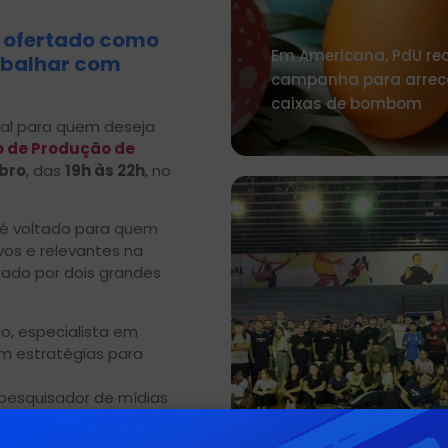
i ofertado como
Em Americana, PdU rea
abalhar com
campanha para arrec
caixas de bombom
tal para quem deseja
o de Produção de
bro
, das
19h às 22h
, no
 é voltado para quem
vos e relevantes na
rado por dois grandes
, especialista em
em estratégias para
pesquisador de mídias
Curso de Educação Fí
s e comportamento do
UNISAL Lorena promov