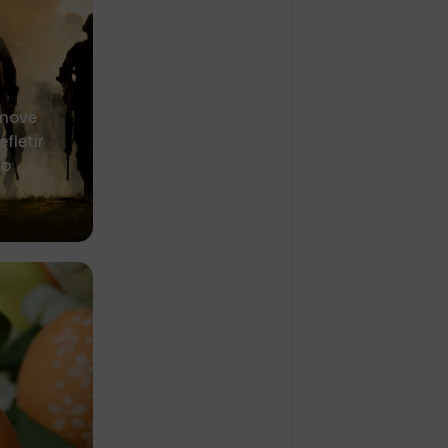
omove
fletir
to