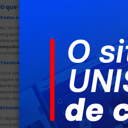
O que você vai aprender?
Como estruturar roteiros que prendem a atenção
No TikTok, cada segundo conta. Um bom roteiro é essencial
engajado do início ao fim. A ideia é criar uma narrativa si
desperte curiosidade logo nos primeiros segundos. Técni
sequência lógica
e
chamada para ação
ajudam a trans
conteúdos que conectam com quem assiste.
Técnicas de gravação com smartphone
Você não precisa de equipamentos caros para produzir ví
alguns ajustes no seu smartphone, é possível gravar conteú
Iluminação adequada, enquadramento criativo e uso inteli
estabilização e edição são pontos-chave para destacar se
mais visualizações.
Entendendo o algoritmo do TikTok
O algoritmo do TikTok é o grande responsável por fazer um ví
comportamento, tempo de retenção e interações para dec