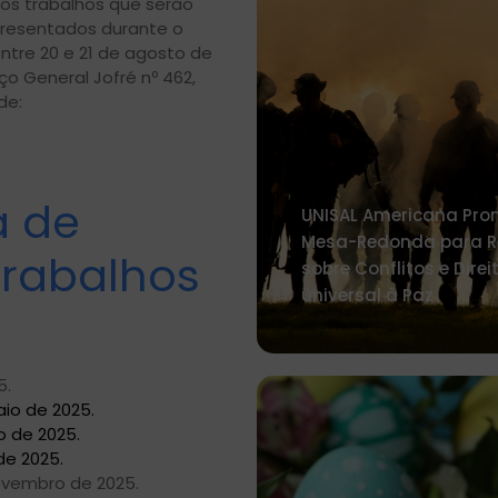
os trabalhos que serão
presentados durante o
tre 20 e 21 de agosto de
ço General Jofré nº 462,
de:
a de
UNISAL Americana Pr
Mesa-Redonda para Re
trabalhos
sobre Conflitos e Direi
universal à Paz
5.
aio de 2025.
 de 2025.
de 2025.
ovembro de 2025.