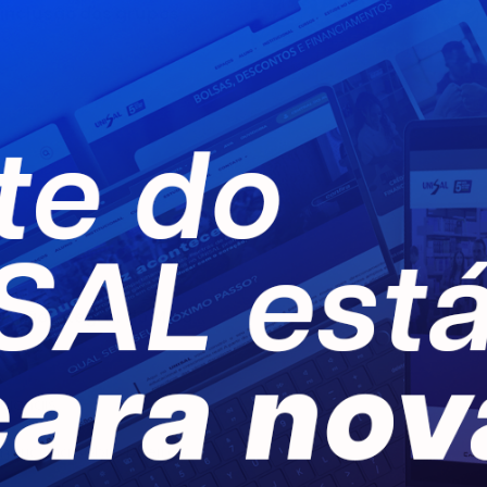
a inclusão dos grupos
Curso de Educação Fí
UNISAL Lorena promov
integração entre alun
 visão integral do Meio
cionais.
mericana sobre Direitos