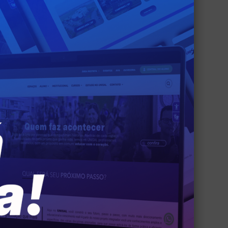
sica do
e
os