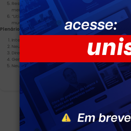
Responsabilidade dos Estados pela devastação da Am
meio ambiente equilibrado.
“Litígio climático”: ações judiciais para adoção de me
mudanças climáticas.
Plenário IV: “As novas tecnologias e seu impacto sobre
Inteligência artificial e o acesso à justiça.
Neurodireitos.
Direito e robótica.
Genética.
Neurotecnologias.