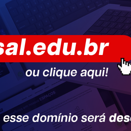
azônia e o direito ao
didas contra as
 os direitos humanos”