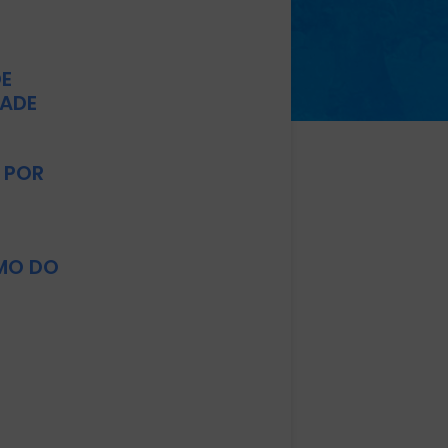
DE
DADE
 POR
MO DO