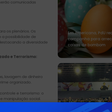
 serão comunicadas
ra os plenários. Os
Em Americana, PdU rea
 a possibilidade de
campanha para arrec
destacando a diversidade
caixas de bombom
izado e Terrorismo:
as, lavagem de dinheiro
crime organizado.
ontrole e terrorismo: o
 e manipulação social.