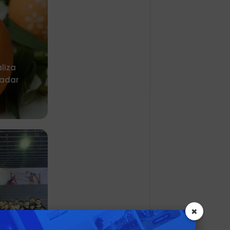
liza
adar
×