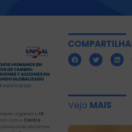
COMPARTILHA
Veja
MAIS
nríquez organiza o
IX
unto com o
Centro
l, convocando docentes,