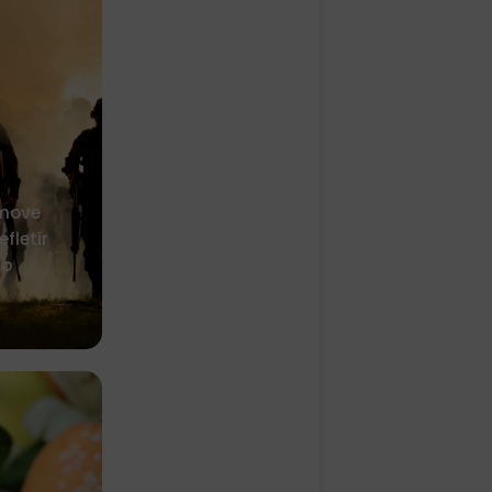
omove
fletir
to