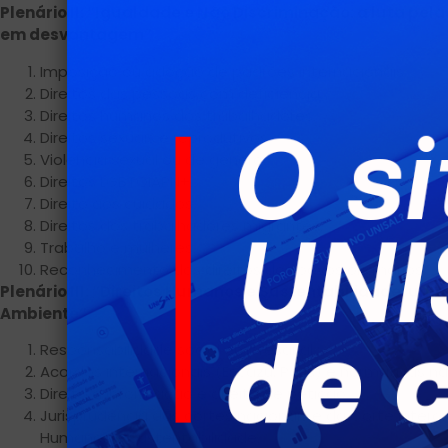
Plenário II: “Igualdade e Não Discriminação: a luta pel
em desvantagem”
Imposição ou adoção de padrões internacionais.
Direitos das pessoas com deficiência.
Direitos humanos dos trabalhadores.
Direitos sexuais e reprodutivos.
Violência sexual ou de gênero.
Direitos LGBTQIAPN+.
Direito aos cuidados.
Direitos dos trabalhadores migrantes.
Trabalho e mulheres.
Reconhecimento dos direitos dos povos originários.
Plenário III: “Direitos Humanos e Sustentabilidade: uma
Ambiente”
Responsabilidade social empresarial.
Acordos internacionais (Escazú, Paris) e normativas na
Direito à informação e direito de petição.
Jurisprudência das cortes nacionais e da Corte Intera
Humanos e Sustentabilidade.