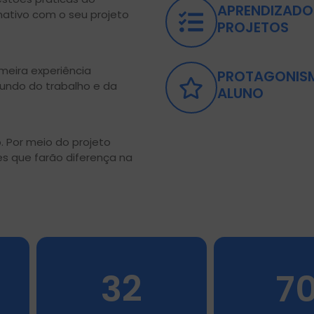
APRENDIZADO
mativo com o seu projeto
PROJETOS
imeira experiência
PROTAGONIS
mundo do trabalho e da
ALUNO
. Por meio do projeto
es que farão diferença na
32
7