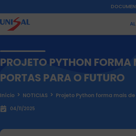
DOCUMEN
A
PROJETO PYTHON FORMA M
PORTAS PARA O FUTURO
Início
NOTICIAS
Projeto Python forma mais de 
04/11/2025