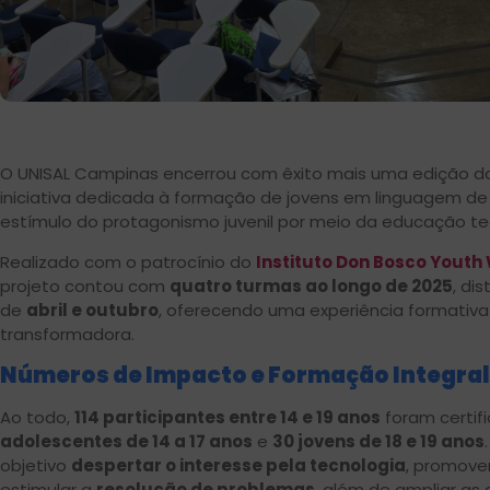
O UNISAL Campinas encerrou com êxito mais uma edição 
iniciativa dedicada à formação de jovens em linguagem d
estímulo do protagonismo juvenil por meio da educação te
Realizado com o patrocínio do
Instituto Don Bosco Youth
projeto contou com
quatro turmas ao longo de 2025
, di
de
abril e outubro
, oferecendo uma experiência formativ
transformadora.
Números de Impacto e Formação Integral
Ao todo,
114 participantes entre 14 e 19 anos
foram certif
adolescentes de 14 a 17 anos
e
30 jovens de 18 e 19 anos
objetivo
despertar o interesse pela tecnologia
, promove
estimular a
resolução de problemas
, além de ampliar as