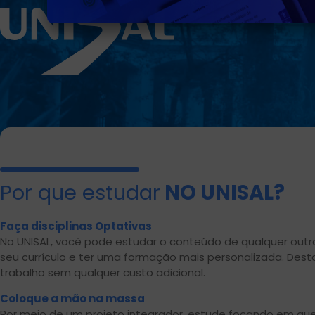
Por que estudar
NO UNISAL?
Faça disciplinas Optativas
No UNISAL, você pode estudar o conteúdo de qualquer outr
seu currículo e ter uma formação mais personalizada. De
trabalho sem qualquer custo adicional.
Coloque a mão na massa
Por meio de um projeto integrador, estude focando em que