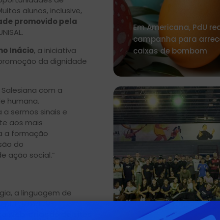
itos alunos, inclusive,
ade promovido pela
Em Americana, PdU rea
UNISAL.
campanha para arrec
no Inácio
, a iniciativa
caixas de bombom
 promoção da dignidade
 Salesiana com a
de humana.
 a sermos sinais e
te aos mais
ra a formação
são do
e ação social.”
gia, a linguagem de
 ampla gama de
Curso de Educação Fí
to web
,
criação de sites
UNISAL Lorena promov