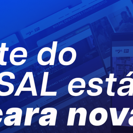
ificial (IA)
,
machine
integração entre alun
olvimento de jogos
.
a o aprendizado e estimula
ndo
quanto para
a empresa
Auctus