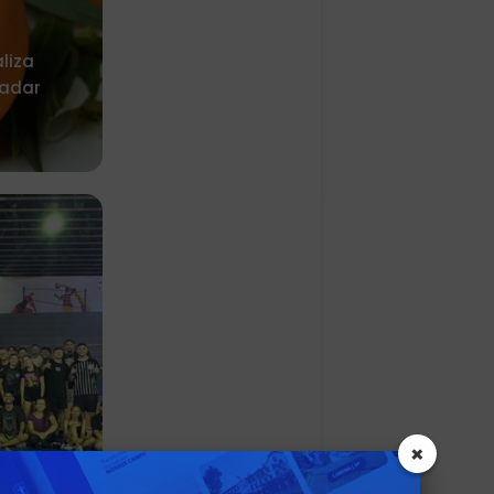
liza
adar
×
sica do
e