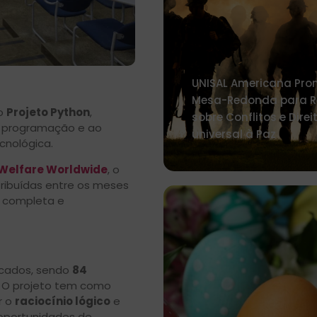
UNISAL Americana Pr
Mesa-Redonda para Re
do
Projeto Python
,
sobre Conflitos e Direi
e programação e ao
universal à Paz
cnológica.
 Welfare Worldwide
, o
stribuídas entre os meses
a completa e
icados, sendo
84
. O projeto tem como
r o
raciocínio lógico
e
 oportunidades de