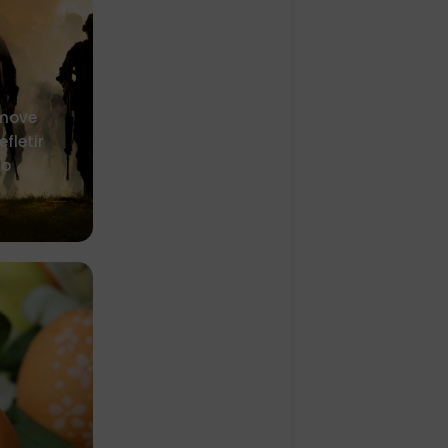
omove
fletir
to