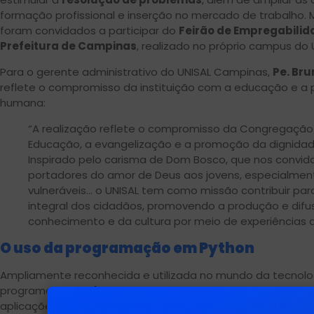
formação profissional e inserção no mercado de trabalho. Mu
foram convidados a participar do
Feirão de Empregabilid
Prefeitura de Campinas
, realizado no próprio campus do 
Para o gerente administrativo do UNISAL Campinas,
Pe. Bru
reflete o compromisso da instituição com a educação e a
humana:
“A realização reflete o compromisso da Congregação
Educação, a evangelização e a promoção da dignida
Inspirado pelo carisma de Dom Bosco, que nos convida
portadores do amor de Deus aos jovens, especialmen
vulneráveis… o UNISAL tem como missão contribuir pa
integral dos cidadãos, promovendo a produção e difu
conhecimento e da cultura por meio de experiências d
O uso da programação em Python
Ampliamente reconhecida e utilizada no mundo da tecnolo
programação
Python
se destaca por sua versatilidade e
aplicações. Está presente em áreas como
desenvolvimen