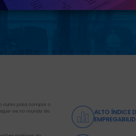
o curso para compor o
staque-se no mundo do
ALTO ÍNDICE 
EMPREGABILI
stões práticas do