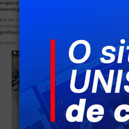
e aplicativos
,
análise e ciência de dados
,
inteligência art
learning
,
automação de tarefas
e até mesmo no
desenv
Por ser uma linguagem de
propósito geral
, Python facilit
a criatividade, sendo ideal tanto para
quem está começa
profissionais já experientes
.
O curso foi aplicado pelo
UNISAL Campinas
, com apoio d