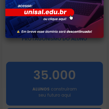
APRENDIZADO POR PROJETOS
PROTAGONISMO DO ALUNO
35.000
ALUNOS
construíram
seu futuro aqui