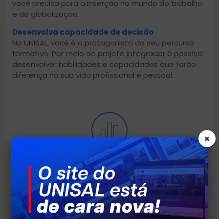
você precisa para a inserção no mundo do trabalho
e da globalização.
Desenvolva capacidade de decisão
No UNISAL, você é o protagonista do seu percurso
formativo. Por meio do projeto integrador é possível
desenvolver habilidades e capacidades que farão
diferença na sua vida profissional e pessoal.
×
ALTO ÍNDICE DE EMPREGABILIDADE