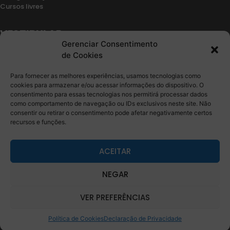
Cursos livres
VESTIBULAR
Gerenciar Consentimento
Retorno de vínculo
de Cookies
Segunda graduação
Transferencia
Para fornecer as melhores experiências, usamos tecnologias como
Edital
cookies para armazenar e/ou acessar informações do dispositivo. O
consentimento para essas tecnologias nos permitirá processar dados
CONTATO
como comportamento de navegação ou IDs exclusivos neste site. Não
consentir ou retirar o consentimento pode afetar negativamente certos
recursos e funções.
Fale Conosco
Ouvidoria
Sala de Imprensa
ACEITAR
Trabalhe conosco
NEGAR
VER PREFERÊNCIAS
Copyright 2026
– odos os direitos reservados.
Fale co
Política de Cookies
Declaração de Privacidade