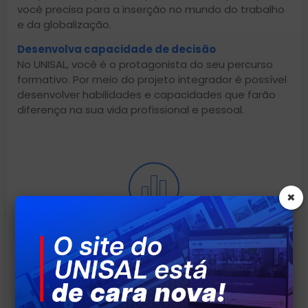
você precisa para a inserção no mundo do trabalho
e da globalização.
Desenvolva capacidade de decisão
No UNISAL, você é o protagonista do seu percurso
formativo. Por meio do projeto integrador é possível
desenvolver habilidades e capacidades que farão
diferença na sua vida profissional e pessoal.
×
ALTO ÍNDICE DE EMPREGABILIDADE