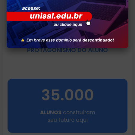
APRENDIZADO POR PROJETOS
PROTAGONISMO DO ALUNO
35.000
ALUNOS
construíram
seu futuro aqui