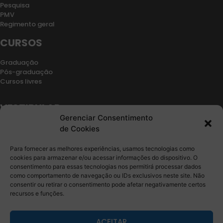
Pesquisa
PMV
Regimento geral
CURSOS
Graduação
Pós-graduação
Cursos livres
VESTIBULAR
Gerenciar Consentimento
Retorno de vínculo
de Cookies
Segunda graduação
Transferencia
Para fornecer as melhores experiências, usamos tecnologias como
Edital
cookies para armazenar e/ou acessar informações do dispositivo. O
consentimento para essas tecnologias nos permitirá processar dados
CONTATO
como comportamento de navegação ou IDs exclusivos neste site. Não
consentir ou retirar o consentimento pode afetar negativamente certos
recursos e funções.
Fale Conosco
Ouvidoria
Sala de Imprensa
ACEITAR