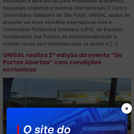
Instituição e abre portas para mobilidade acadêmica,
pesquisas conjuntas e eventos internacionais O Centro
Universitário Salesiano de São Paulo, UNISAL, acaba de
anunciar um novo convênio internacional com a
Universidad Politécnica Salesiana (UPS), do Equador,
fortalecendo sua Política de Internacionalização e
criando novas oportunidades para os alunos e […]
UNISAL realiza 2ª edição do evento “De
Portas Abertas” com condições
exclusivas
×