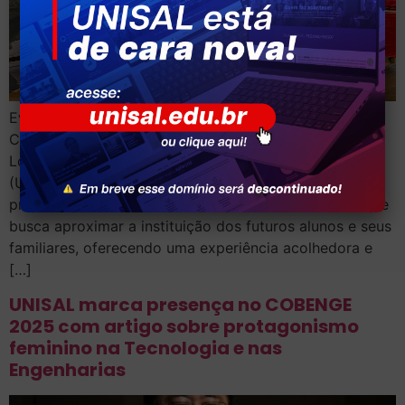
Evento acontece nesta quinta-feira, 04 na unidade de
Campinas e nesta sexta-feira, 05, em Americana e
Lorena O Centro Universitário Salesiano de São Paulo
(UNISAL) promove nesta semana a 2ª edição do
projeto “UNISAL De Portas Abertas”, uma iniciativa que
busca aproximar a instituição dos futuros alunos e seus
familiares, oferecendo uma experiência acolhedora e
[…]
UNISAL marca presença no COBENGE
2025 com artigo sobre protagonismo
feminino na Tecnologia e nas
Engenharias